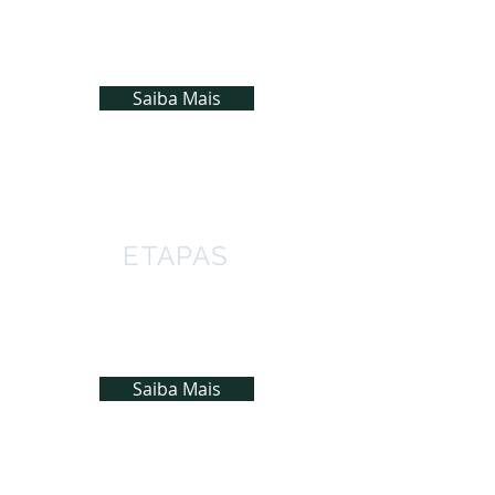
Conheça as ferramentas essenciais
para a gestão de seu ativo florestal.
Saiba Mais
ETAPAS
Entenda como funciona a realização
de um inventário florestal.
Saiba Mais