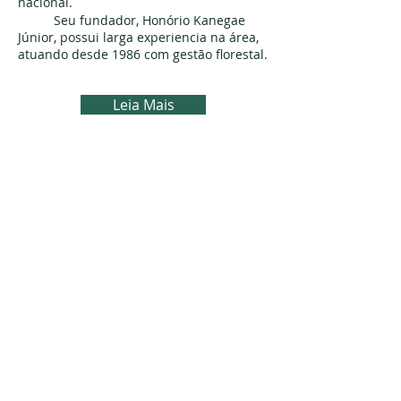
nacional.
Seu fundador, Honório Kanegae
Júnior, possui larga experiencia na área,
atuando desde 1986 com gestão florestal.
Leia Mais
FALE CONOSCO
honorio.kanegae@gmail.com
(12) 997.016.011